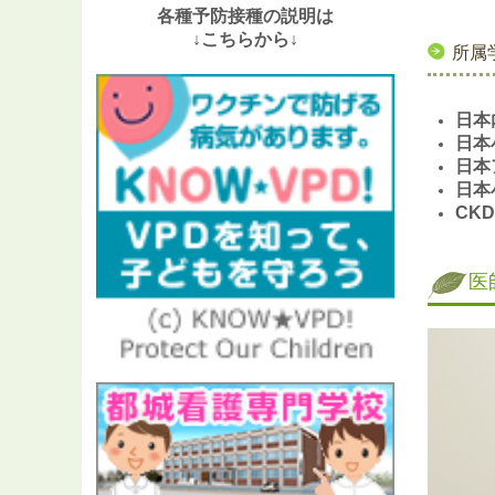
各種予防接種の説明は
↓こちらから↓
所属
日本
日本
日本
日本
CK
医