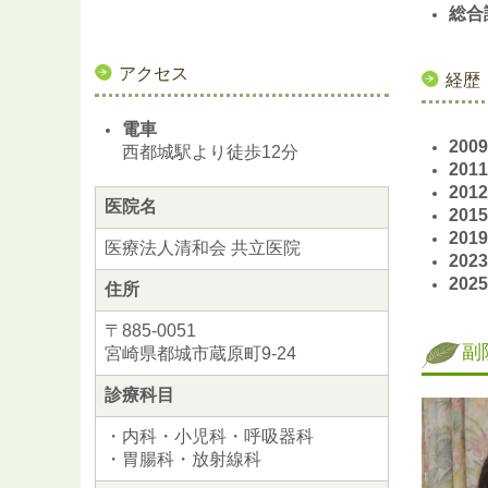
総合
アクセス
経歴
電車
20
西都城駅より徒歩12分
20
20
医院名
20
20
医療法人清和会 共立医院
20
20
住所
〒885-0051
副
宮崎県都城市蔵原町9-24
診療科目
・内科・小児科・呼吸器科
・胃腸科・放射線科