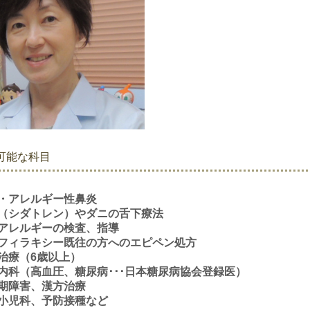
可能な科目
・アレルギー性鼻炎
（シダトレン）やダニの舌下療法
アレルギーの検査、指導
フィラキシー既往の方へのエピペン処方
治療（6歳以上）
内科（高血圧、糖尿病･･･日本糖尿病協会登録医）
期障害、漢方治療
小児科、予防接種など