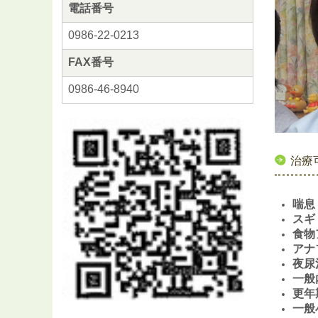
電話番号
0986-22-0213
FAX番号
0986-46-8940
治療
喘息
スギ
食物
アナ
夜尿
一般
更年
一般