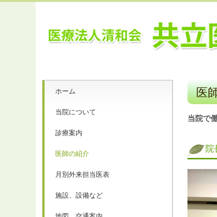
医
ホーム
当院について
当院で
診療案内
院
医師の紹介
月別外来担当医表
施設、設備など
地図、交通案内